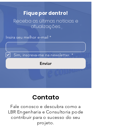
Fique por dentro!
Receba as últimas notícias e
atualizações.
Insira seu melhor e-mail
*
Sim, inscreva-me na newsletter.
*
Enviar
Contato
Fale conosco e descubra como a
LBR Engenharia e Consultoria pode
contribuir para o sucesso do seu
projeto.