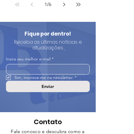
1
/
6
Fique por dentro!
Receba as últimas notícias e
atualizações.
Insira seu melhor e-mail
*
Sim, inscreva-me na newsletter.
*
Enviar
Contato
Fale conosco e descubra como a